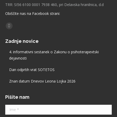
TRR: SI56 6100 0001 7938 460, pri Delavska hranilnica, d.d
Obiščite nas na Facebook strani:
Find us on:
Facebook
page
Zadnje novice
opens
in
4. informativni sestanek o Zakonu o psihoterapevtski
new
dejavnosti
window
Dan odprtih vrat SOTETOS
Znan datum Dnevov Leona Lojka 2026
Pišite nam
Ime *