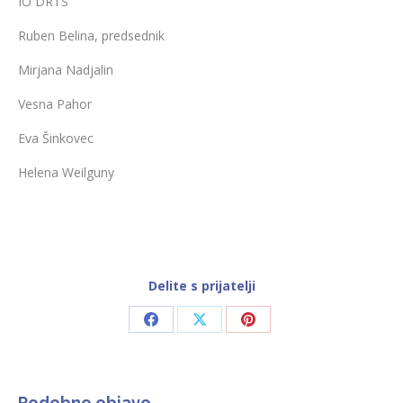
IO DRTS
Ruben Belina, predsednik
Mirjana Nadjalin
Vesna Pahor
Eva Šinkovec
Helena Weilguny
Delite s prijatelji
Share
Share
Share
on
on
on
Facebook
X
Pinterest
Podobne objave