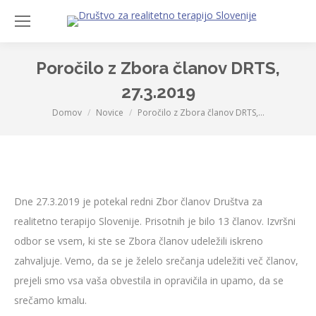
Sea
Poročilo z Zbora članov DRTS,
27.3.2019
Domov
Novice
Poročilo z Zbora članov DRTS,…
You are here:
Dne 27.3.2019 je potekal redni Zbor članov Društva za
realitetno terapijo Slovenije. Prisotnih je bilo 13 članov. Izvršni
odbor se vsem, ki ste se Zbora članov udeležili iskreno
zahvaljuje. Vemo, da se je želelo srečanja udeležiti več članov,
prejeli smo vsa vaša obvestila in opravičila in upamo, da se
srečamo kmalu.