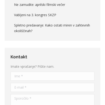
Ne zamudite: aprilski filmski večer
Vabljeni na 3. kongres SKZP
Spletno predavanje: Kako ostati miren v zahtevnih
okoliščinah?
Kontakt
Imate vprašanje? Pišite nam.
Ime *
E-mail *
Sporočilo *