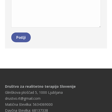
Pošlji
Društvo za realitetno terapijo Slovenije
Glinškova ploščad 5, 1000 Ljubljana
drustvo.rt@gmail.com
Matična številka: 5634369000
Davčna številka: 68137338