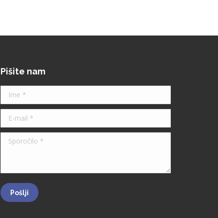
Pišite nam
Ime *
E-mail *
Sporočilo *
Pošlji