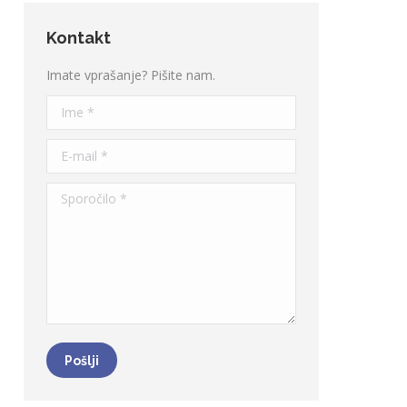
Kontakt
Imate vprašanje? Pišite nam.
Ime *
E-mail *
Sporočilo *
Pošlji