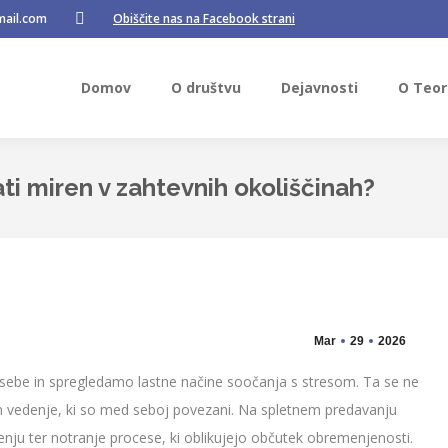
mail.com
Obiščite nas na Facebook strani
Domov
O društvu
Dejavnosti
O Teori
Facebook
page
opens
Domov
O društvu
Dejavnosti
O Teori
in
new
window
ti miren v zahtevnih okoliščinah?
Mar
29
2026
 sebe in spregledamo lastne načine soočanja s stresom. Ta se ne
i in vedenje, ki so med seboj povezani. Na spletnem predavanju
enju ter notranje procese, ki oblikujejo občutek obremenjenosti.