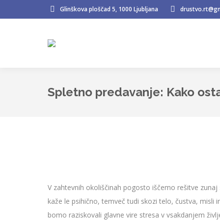
Glinškova ploščad 5, 1000 Ljubljana
drustvo.rt@g
Spletno predavanje: Kako osta
V zahtevnih okoliščinah pogosto iščemo rešitve zunaj
kaže le psihično, temveč tudi skozi telo, čustva, misl
bomo raziskovali glavne vire stresa v vsakdanjem življ