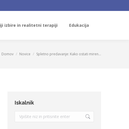
ji izbire in realitetni terapiji
Edukacija
Search:
ji izbire in realitetni terapiji
Edukacija
Search:
Domov
Novice
Spletno predavanje: Kako ostati miren…
You are here:
Iskalnik
Search: