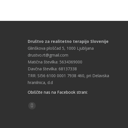
Društvo za realitetno terapijo Slovenije
Glinškova ploščad 5, 1000 Ljubljana
drustvo.rt@gmail.com
Matična številka: 5634369000
Davčna številka: 68137338
TRR: SI56 6100 0001 7938 460, pri Delavska
hranilnica, d.d
Obiščite nas na Facebook strani:
Find us on:
Facebook
page
opens