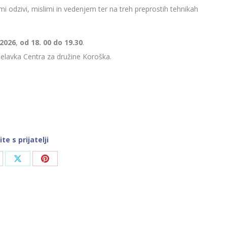
 odzivi, mislimi in vedenjem ter na treh preprostih tehnikah
 2026
,
od 18. 00 do 19.30
.
elavka Centra za družine Koroška.
ite s prijatelji
are
Share
Share
on
on
cebook
X
Pinterest