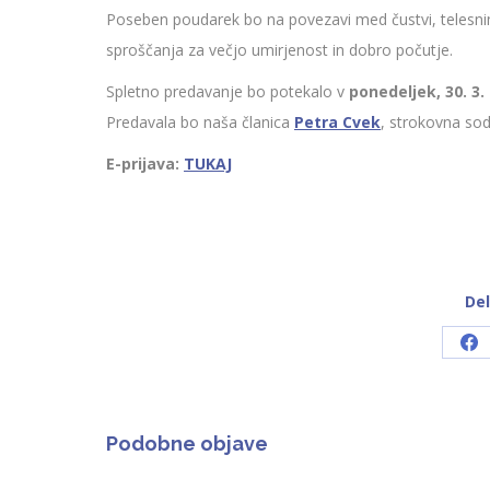
Poseben poudarek bo na povezavi med čustvi, telesnimi
sproščanja za večjo umirjenost in dobro počutje.
Spletno predavanje bo potekalo v
ponedeljek, 30. 3.
Predavala bo naša članica
Petra
Cvek
, strokovna sod
E-prijava:
TUKAJ
Del
Sh
on
Fa
Podobne objave