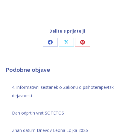
Delite s prijatelji
Share
Share
Share
on
on
on
Facebook
X
Pinterest
Podobne objave
4. informativni sestanek o Zakonu o psihoterapevtski
dejavnosti
Dan odprtih vrat SOTETOS
Znan datum Dnevov Leona Lojka 2026