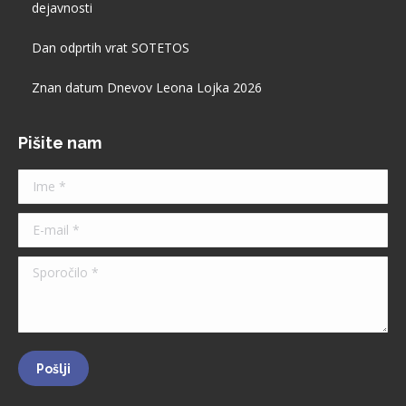
new
dejavnosti
window
Dan odprtih vrat SOTETOS
Znan datum Dnevov Leona Lojka 2026
Pišite nam
Ime *
E-mail *
Sporočilo *
Pošlji