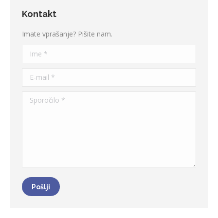
Kontakt
Imate vprašanje? Pišite nam.
Ime *
E-mail *
Sporočilo *
Pošlji