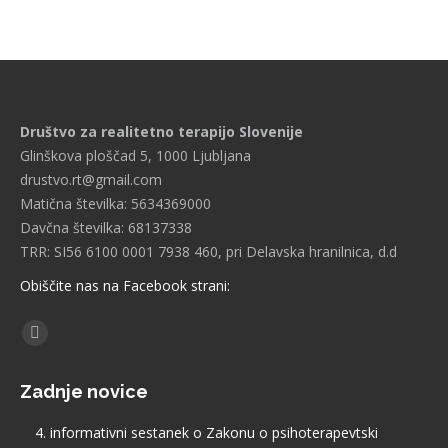
Društvo za realitetno terapijo Slovenije
Glinškova ploščad 5, 1000 Ljubljana
drustvo.rt@gmail.com
Matična številka: 5634369000
Davčna številka: 68137338
TRR: SI56 6100 0001 7938 460, pri Delavska hranilnica, d.d
Obiščite nas na Facebook strani:
Find us on:
Facebook
page
Zadnje novice
opens
in
4. informativni sestanek o Zakonu o psihoterapevtski