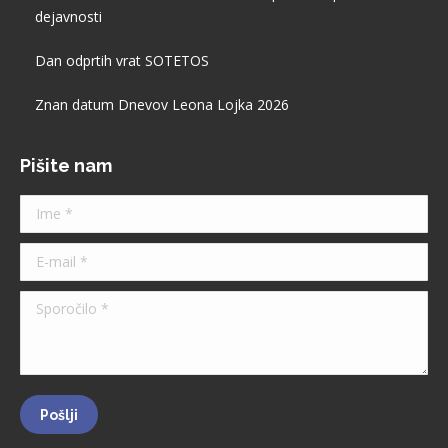
new
dejavnosti
window
Dan odprtih vrat SOTETOS
Znan datum Dnevov Leona Lojka 2026
Pišite nam
Ime *
E-mail *
Sporočilo *
Pošlji