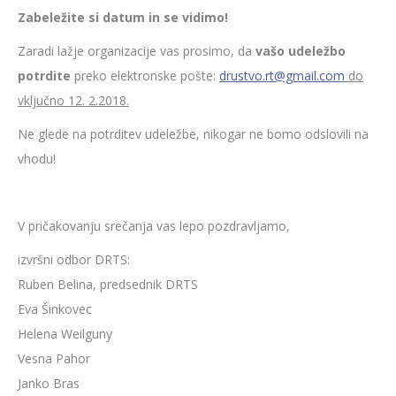
Zabeležite si datum in se vidimo!
Zaradi lažje organizacije vas prosimo, da
vašo udeležbo
potrdite
preko elektronske pošte:
drustvo.rt@gmail.com
do
vključno 12. 2.2018.
Ne glede na potrditev udeležbe, nikogar ne bomo odslovili na
vhodu!
V pričakovanju srečanja vas lepo pozdravljamo,
izvršni odbor DRTS:
Ruben Belina, predsednik DRTS
Eva Šinkovec
Helena Weilguny
Vesna Pahor
Janko Bras