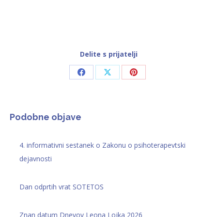
Delite s prijatelji
Share
Share
Share
on
on
on
Facebook
X
Pinterest
Podobne objave
4. informativni sestanek o Zakonu o psihoterapevtski
dejavnosti
Dan odprtih vrat SOTETOS
Znan datum Dnevov Leona Lojka 2026