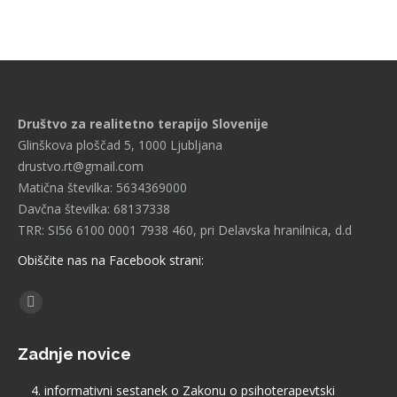
Društvo za realitetno terapijo Slovenije
Glinškova ploščad 5, 1000 Ljubljana
drustvo.rt@gmail.com
Matična številka: 5634369000
Davčna številka: 68137338
TRR: SI56 6100 0001 7938 460, pri Delavska hranilnica, d.d
Obiščite nas na Facebook strani:
Find us on:
Facebook
page
Zadnje novice
opens
in
4. informativni sestanek o Zakonu o psihoterapevtski