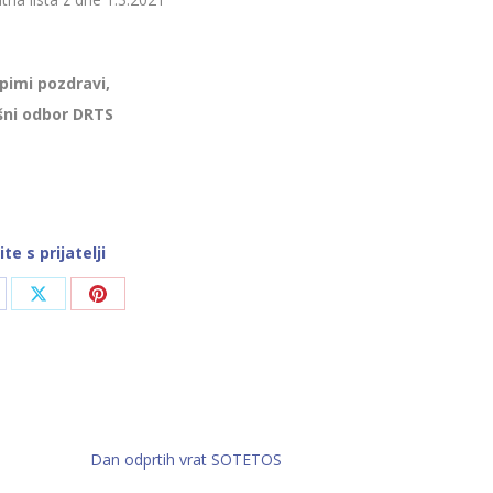
epimi pozdravi,
šni odbor DRTS
ite s prijatelji
are
Share
Share
on
on
cebook
X
Pinterest
Dan odprtih vrat SOTETOS