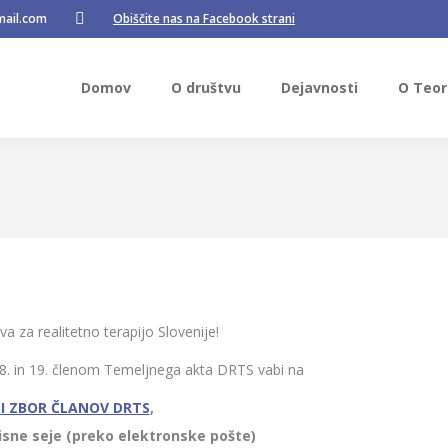
mail.com
Obiščite nas na Facebook strani
Domov
O društvu
Dejavnosti
O Teori
Facebook
page
opens
Domov
O društvu
Dejavnosti
O Teori
in
new
window
a za realitetno terapijo Slovenije!
18. in 19. členom Temeljnega akta DRTS vabi na
I ZBOR ČLANOV DRTS
,
pisne seje (preko elektronske pošte)