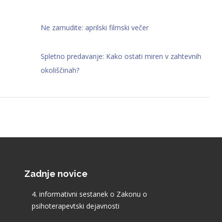
Ne zamudite: aprilski filmski večer
Spletno predavanje: Kako ostati miren v zahtevnih
okoliščinah?
Zadnje novice
4. informativni sestanek o Zakonu o
psihoterapevtski dejavnosti