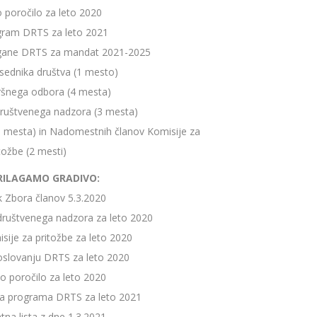
o poročilo za leto 2020
ogram DRTS za leto 2021
organe DRTS za mandat 2021-2025
dsednika društva (1 mesto)
zvršnega odbora (4 mesta)
društvenega nadzora (3 mesta)
 (3 mesta) in Nadomestnih članov Komisije za
tožbe (2 mesti)
RILAGAMO GRADIVO:
k Zbora članov 5.3.2020
društvenega nadzora za leto 2020
sije za pritožbe za leto 2020
oslovanju DRTS za leto 2020
o poročilo za leto 2020
ga programa DRTS za leto 2021
tna lista z dne 1.3.2021