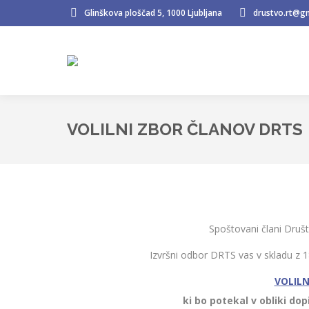
Glinškova ploščad 5, 1000 Ljubljana
drustvo.rt@g
VOLILNI ZBOR ČLANOV DRTS
Spoštovani člani Društv
Izvršni odbor DRTS vas v skladu z 
VOLILN
ki bo potekal v obliki do