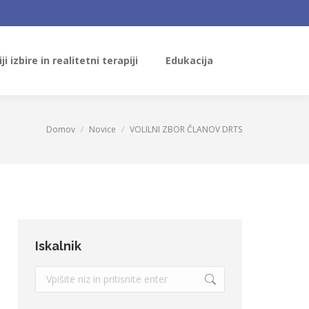
ji izbire in realitetni terapiji
Edukacija
Search:
ji izbire in realitetni terapiji
Edukacija
Search:
Domov
Novice
VOLILNI ZBOR ČLANOV DRTS
You are here:
Iskalnik
Search: