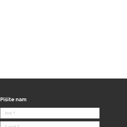
Pišite nam
Ime *
E-mail *