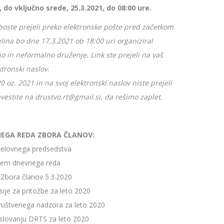
, do vključno srede, 25.3.2021, do 08:00 ure.
boste prejeli preko elektronske pošte pred začetkom
ina bo dne 17.3.2021 ob 18:00 uri organiziral
o in neformalno druženje. Link ste prejeli na vaš
ktronski naslov.
20 oz. 2021 in na svoj elektronski naslov niste prejeli
stite na drustvo.rt@gmail.si, da rešimo zaplet.
EGA REDA ZBORA ČLANOV:
 delovnega predsedstva
ejem dnevnega reda
k Zbora članov 5.3.2020
sije za pritožbe za leto 2020
ruštvenega nadzora za leto 2020
oslovanju DRTS za leto 2020