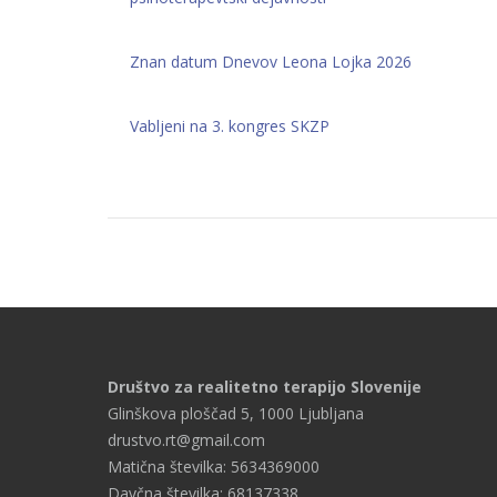
Znan datum Dnevov Leona Lojka 2026
Vabljeni na 3. kongres SKZP
Društvo za realitetno terapijo Slovenije
Glinškova ploščad 5, 1000 Ljubljana
drustvo.rt@gmail.com
Matična številka: 5634369000
Davčna številka: 68137338