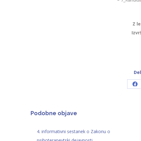
Z l
Izvr
Del
Sh
on
Fa
Podobne objave
4. informativni sestanek o Zakonu o
psihoterapevtski dejavnosti