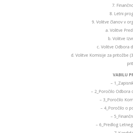
7. Finančn
8. Letni pr
9. Volitve članov v 
a. Volitve Pre
b. Volitve I
c. Volitve Odbora 
d. Volitve Komisije za pritožbe
pri
VABILU P
– 1_Zapisni
– 2_Poročilo Odbora 
– 3_Poročilo Komi
– 4_Poročilo o p
– 5_Finančn
– 6_Predlog Letne
– 7_Kandida