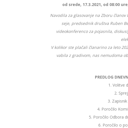
od srede, 17.3.2021, od 08:00 ure
Navodila za glasovanje na Zboru članov 
seje, predsednik društva Ruben Bel
videokonferenco za pojasnila, diskusij
ele
V kolikor ste plačali članarino za leto 20
vabila z gradivom, nas nemudoma obve
PREDLOG DNEVN
1. Volitve
2. Spr
3. Zapisni
4. Poročilo Komi
5. Poročilo Odbora d
6. Poročilo o p