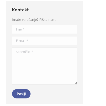
Kontakt
Imate vprašanje? Pišite nam.
Ime *
E-mail *
Sporočilo *
Pošlji