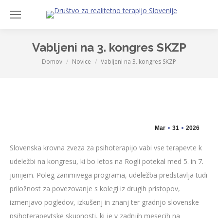
Sea
Vabljeni na 3. kongres SKZP
Domov
Novice
Vabljeni na 3. kongres SKZP
You are here:
Mar
31
2026
Slovenska krovna zveza za psihoterapijo vabi vse terapevte k
udeležbi na kongresu, ki bo letos na Rogli potekal med 5. in 7.
junijem. Poleg zanimivega programa, udeležba predstavlja tudi
priložnost za povezovanje s kolegi iz drugih pristopov,
izmenjavo pogledov, izkušenj in znanj ter gradnjo slovenske
psihoterapevtske skupnosti, ki je v zadnjih mesecih na