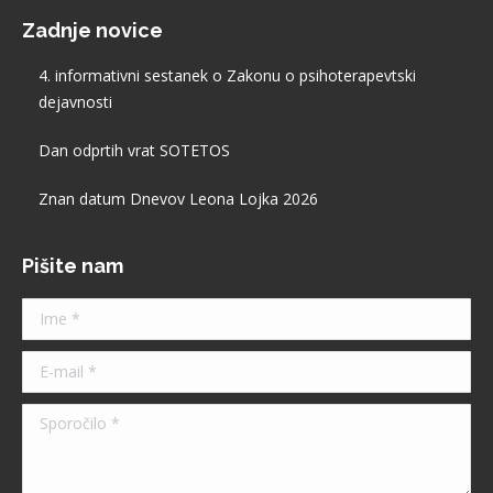
page
Zadnje novice
opens
in
4. informativni sestanek o Zakonu o psihoterapevtski
new
dejavnosti
window
Dan odprtih vrat SOTETOS
Znan datum Dnevov Leona Lojka 2026
Pišite nam
Ime *
E-mail *
Sporočilo *