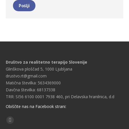
Pošlji
Društvo za realitetno terapijo Slovenije
Glinškova ploščad 5, 1000 Ljubljana
drustvo.rt@gmail.com
Matična številka: 5634369000
Davčna številka: 68137338
TRR: SI56 6100 0001 7938 460, pri Delavska hranilnica, d.d
Obiščite nas na Facebook strani:
Find us on:
Facebook