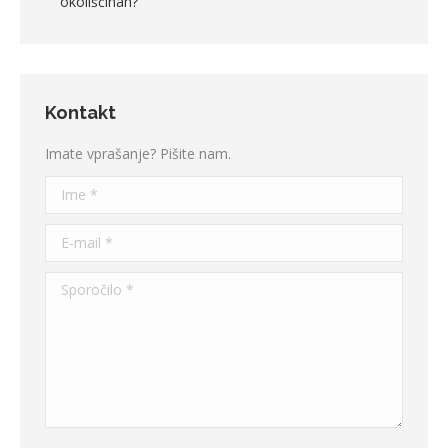
okoliščinah?
Kontakt
Imate vprašanje? Pišite nam.
Ime *
E-mail *
Sporočilo *