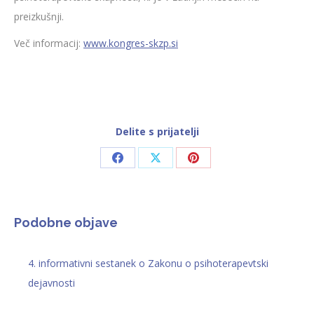
preizkušnji.
Več informacij:
www.kongres-skzp.si
Delite s prijatelji
Share
Share
Share
on
on
on
Facebook
X
Pinterest
Podobne objave
4. informativni sestanek o Zakonu o psihoterapevtski
dejavnosti