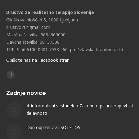
Društvo za realitetno terapijo Slovenije
Glinškova ploščad 5, 1000 Ljubljana
drustvo.rt@gmail.com
Matična številka: 5634369000
Davčna številka: 68137338
TRR: SI56 6100 0001 7938 460, pri Delavska hranilnica, d.d
Obiščite nas na Facebook strani:
Find us on:
Facebook
page
Zadnje novice
opens
in
4. informativni sestanek o Zakonu o psihoterapevtski
new
dejavnosti
window
Dan odprtih vrat SOTETOS