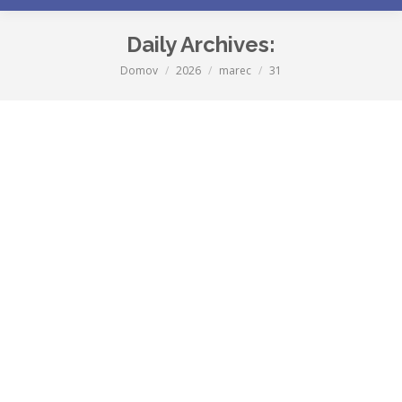
Daily Archives:
Domov
2026
marec
31
You are here:
Znan datum Dnevov Leona Lojka 2026
Novice
By
Tina Hajdinjak